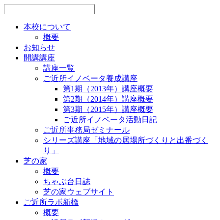
本校について
概要
お知らせ
開講講座
講座一覧
ご近所イノベータ養成講座
第1期（2013年）講座概要
第2期（2014年）講座概要
第3期（2015年）講座概要
ご近所イノベータ活動日記
ご近所事務局ゼミナール
シリーズ講座「地域の居場所づくりと出番づく
り」
芝の家
概要
ちゃぶ台日誌
芝の家ウェブサイト
ご近所ラボ新橋
概要