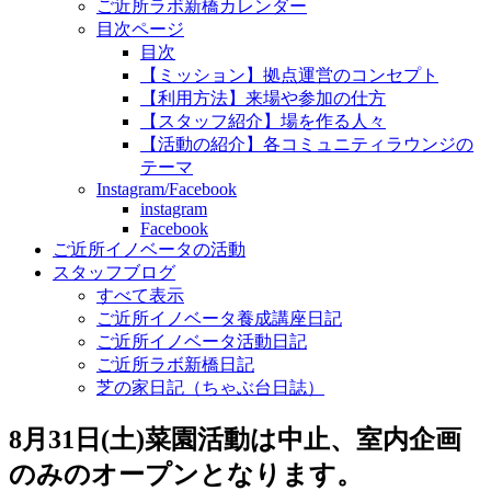
ご近所ラボ新橋カレンダー
目次ページ
目次
【ミッション】拠点運営のコンセプト
【利用方法】来場や参加の仕方
【スタッフ紹介】場を作る人々
【活動の紹介】各コミュニティラウンジの
テーマ
Instagram/Facebook
instagram
Facebook
ご近所イノベータの活動
スタッフブログ
すべて表示
ご近所イノベータ養成講座日記
ご近所イノベータ活動日記
ご近所ラボ新橋日記
芝の家日記（ちゃぶ台日誌）
8月31日(土)菜園活動は中止、室内企画
のみのオープンとなります。