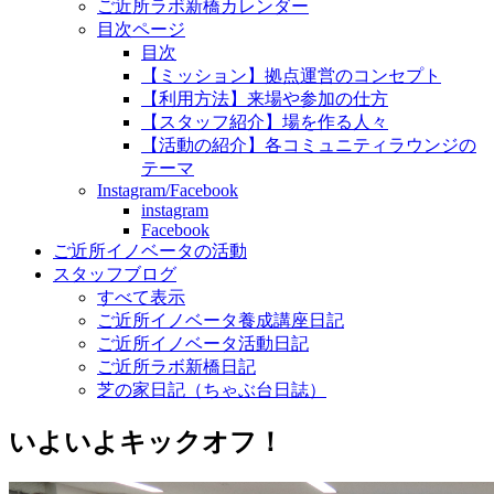
ご近所ラボ新橋カレンダー
目次ページ
目次
【ミッション】拠点運営のコンセプト
【利用方法】来場や参加の仕方
【スタッフ紹介】場を作る人々
【活動の紹介】各コミュニティラウンジの
テーマ
Instagram/Facebook
instagram
Facebook
ご近所イノベータの活動
スタッフブログ
すべて表示
ご近所イノベータ養成講座日記
ご近所イノベータ活動日記
ご近所ラボ新橋日記
芝の家日記（ちゃぶ台日誌）
いよいよキックオフ！