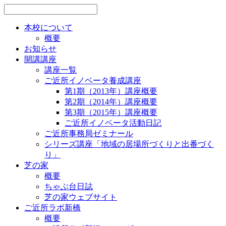
本校について
概要
お知らせ
開講講座
講座一覧
ご近所イノベータ養成講座
第1期（2013年）講座概要
第2期（2014年）講座概要
第3期（2015年）講座概要
ご近所イノベータ活動日記
ご近所事務局ゼミナール
シリーズ講座「地域の居場所づくりと出番づく
り」
芝の家
概要
ちゃぶ台日誌
芝の家ウェブサイト
ご近所ラボ新橋
概要