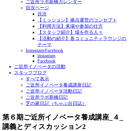
ご近所ラボ新橋カレンダー
目次ページ
目次
【ミッション】拠点運営のコンセプト
【利用方法】来場や参加の仕方
【スタッフ紹介】場を作る人々
【活動の紹介】各コミュニティラウンジの
テーマ
Instagram/Facebook
instagram
Facebook
ご近所イノベータの活動
スタッフブログ
すべて表示
ご近所イノベータ養成講座日記
ご近所イノベータ活動日記
ご近所ラボ新橋日記
芝の家日記（ちゃぶ台日誌）
第６期ご近所イノベータ養成講座_４_
講義とディスカッション2