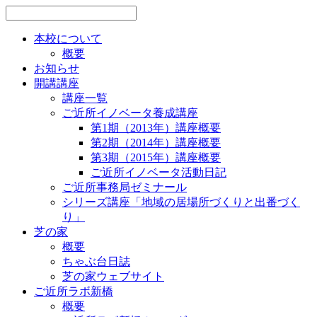
本校について
概要
お知らせ
開講講座
講座一覧
ご近所イノベータ養成講座
第1期（2013年）講座概要
第2期（2014年）講座概要
第3期（2015年）講座概要
ご近所イノベータ活動日記
ご近所事務局ゼミナール
シリーズ講座「地域の居場所づくりと出番づく
り」
芝の家
概要
ちゃぶ台日誌
芝の家ウェブサイト
ご近所ラボ新橋
概要