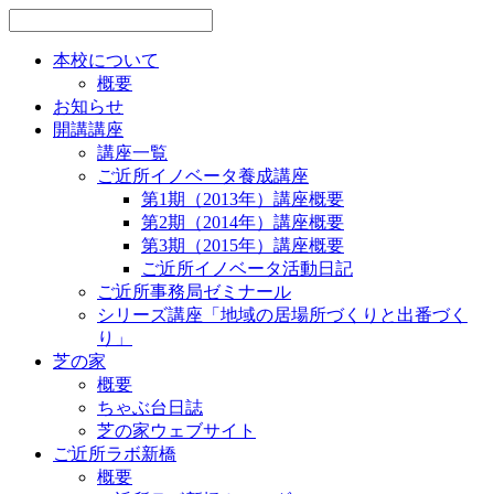
本校について
概要
お知らせ
開講講座
講座一覧
ご近所イノベータ養成講座
第1期（2013年）講座概要
第2期（2014年）講座概要
第3期（2015年）講座概要
ご近所イノベータ活動日記
ご近所事務局ゼミナール
シリーズ講座「地域の居場所づくりと出番づく
り」
芝の家
概要
ちゃぶ台日誌
芝の家ウェブサイト
ご近所ラボ新橋
概要