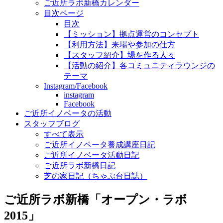
ご近所ラボ新橋カレンダー
目次ページ
目次
【ミッション】拠点運営のコンセプト
【利用方法】来場や参加の仕方
【スタッフ紹介】場を作る人々
【活動の紹介】各コミュニティラウンジの
テーマ
Instagram/Facebook
instagram
Facebook
ご近所イノベータの活動
スタッフブログ
すべて表示
ご近所イノベータ養成講座日記
ご近所イノベータ活動日記
ご近所ラボ新橋日記
芝の家日記（ちゃぶ台日誌）
ご近所ラボ新橋「オープン・ラボ
2015」