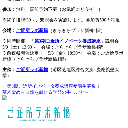
参加：
無料、事前予約不要（お気軽にどうぞ！）
※終了後16:30～、懇親会を実施します。参加費500円程度
会場：
ご近所ラボ新橋
（きらきらプラザ新橋1階）
※同時開催 「
第3期ご近所イノベータ養成講座
」説明会
5/9（土）13:00～ 会場：きらきらプラザ新橋4階
※前夜祭開催決定！ 5/8（金）18:30〜 会場：ご近所ラボ
新橋（きらきらプラザ新橋1階）
主催：
ご近所ラボ新橋
（港区芝地区総合支所×慶應義塾大
学）
←第3期ご近所イノベータ養成講座受講生募集！
草木染め～自然を感じる季節の手しごと～→