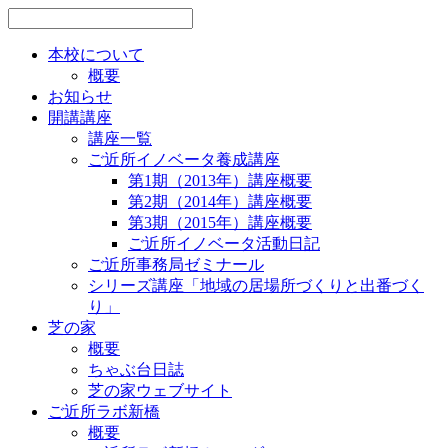
本校について
概要
お知らせ
開講講座
講座一覧
ご近所イノベータ養成講座
第1期（2013年）講座概要
第2期（2014年）講座概要
第3期（2015年）講座概要
ご近所イノベータ活動日記
ご近所事務局ゼミナール
シリーズ講座「地域の居場所づくりと出番づく
り」
芝の家
概要
ちゃぶ台日誌
芝の家ウェブサイト
ご近所ラボ新橋
概要