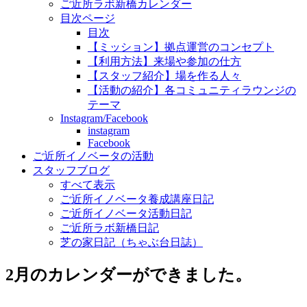
ご近所ラボ新橋カレンダー
目次ページ
目次
【ミッション】拠点運営のコンセプト
【利用方法】来場や参加の仕方
【スタッフ紹介】場を作る人々
【活動の紹介】各コミュニティラウンジの
テーマ
Instagram/Facebook
instagram
Facebook
ご近所イノベータの活動
スタッフブログ
すべて表示
ご近所イノベータ養成講座日記
ご近所イノベータ活動日記
ご近所ラボ新橋日記
芝の家日記（ちゃぶ台日誌）
2月のカレンダーができました。