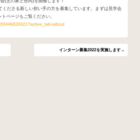
ン見学会(芝の家と合同)を開催します！
てくださる新しい担い手の方を募集しています。まずは見学会
ントページもご覧ください。
9283446820421?active_tab=about
インターン募集2022を実施します→