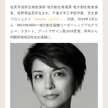
塩尻市役所企画政策部 地方創生推進課 地方創生推進係
長。長野県塩尻市生まれ、千葉大学工学部卒業。空き家
プロジェクト
「nanoda（なのだ）」
代表。2016年1月か
ら「MICHIKARA〜地方創生協働リーダーシッププログラ
ム〜」スタート。グットデザイン賞2016受賞。同年から
内閣府地域活性化伝道師に。