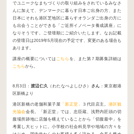
でユニークなまちづくりの取り組みをされているみなさ
んに加えて、デンマークに暮らす日本ご出身の方、また
日本にそれも港区芝地区に暮らすオランダご出身の方に
も出会うことができる「ご近所イノベータ養成講座」に
なりそうです。ご登壇順にご紹介いたします。なお記載
の登壇日は2019年5月現在の予定です、変更のある場合も
あります。
講座の概要については
こちら
を、また第７期募集詳細は
こちら
から。
8月3日：
渡辺仁久
（わたなべよしひさ）
さん
：東京都港
区新橋より
港区新橋の老舗和菓子屋
「新正堂」
３代目店主。
港区観
光協会
会長。「新正堂」では、忠臣蔵、浅野内匠頭の切
腹場所跡地に店舗を構えていることから「切腹最中」を
考案し大ヒットに。小学校の社会科見学や地域の方々を