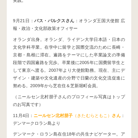
実践。
9月21日：
バス・バルクスさん
：オランダ王国大使館 広
報・政治・文化部政策オフィサー
オランダ出身。オランダ、ライデン大学日本語・日本の
文化学科卒業。在学中に留学と国際交流のために長崎・
京都・島根に滞在。遍路をテーマにした卒業論文の準備
段階で四国遍路を完歩。卒業後に2005年に国費留学生と
して東京へ渡る。2007年より大使館勤務。現在、主にデ
ザイン・建築や文化遺産の分野で日蘭の文化交流促進に
努める。2009年から芝在住＆芝新堀町会員。
（ニールセン北村朋子さんのプロフィール写真はトップ
のお写真です）
11月4日：
ニールセン北村朋子
（きたむらともこ）
さん
：
デンマークロラン島より
デンマーク・ロラン島在住18年の共生ナビゲーター。ア