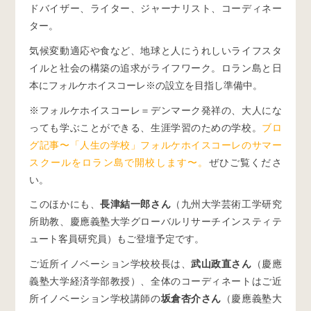
ドバイザー、ライター、ジャーナリスト、コーディネー
ター。
気候変動適応や食など、地球と人にうれしいライフスタ
イルと社会の構築の追求がライフワーク。ロラン島と日
本にフォルケホイスコーレ※の設立を目指し準備中。
※フォルケホイスコーレ＝デンマーク発祥の、大人にな
っても学ぶことができる、生涯学習のための学校。
ブロ
グ記事〜「人生の学校」フォルケホイスコーレのサマー
スクールをロラン島で開校します〜。
ぜひご覧くださ
い。
このほかにも、
長津結一郎さん
（九州大学芸術工学研究
所助教、慶應義塾大学グローバルリサーチインスティテ
ュート客員研究員）もご登壇予定です。
ご近所イノベーション学校校長は、
武山政直さん
（慶應
義塾大学経済学部教授）、全体のコーディネートはご近
所イノベーション学校講師の
坂倉杏介さん
（慶應義塾大