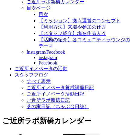
ご近所ラボ新橋カレンダー
目次ページ
目次
【ミッション】拠点運営のコンセプト
【利用方法】来場や参加の仕方
【スタッフ紹介】場を作る人々
【活動の紹介】各コミュニティラウンジの
テーマ
Instagram/Facebook
instagram
Facebook
ご近所イノベータの活動
スタッフブログ
すべて表示
ご近所イノベータ養成講座日記
ご近所イノベータ活動日記
ご近所ラボ新橋日記
芝の家日記（ちゃぶ台日誌）
ご近所ラボ新橋カレンダー