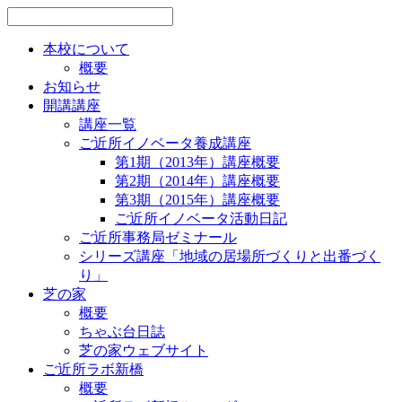
本校について
概要
お知らせ
開講講座
講座一覧
ご近所イノベータ養成講座
第1期（2013年）講座概要
第2期（2014年）講座概要
第3期（2015年）講座概要
ご近所イノベータ活動日記
ご近所事務局ゼミナール
シリーズ講座「地域の居場所づくりと出番づく
り」
芝の家
概要
ちゃぶ台日誌
芝の家ウェブサイト
ご近所ラボ新橋
概要