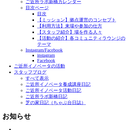
ご近所ラボ新橋カレンダー
目次ページ
目次
【ミッション】拠点運営のコンセプト
【利用方法】来場や参加の仕方
【スタッフ紹介】場を作る人々
【活動の紹介】各コミュニティラウンジの
テーマ
Instagram/Facebook
instagram
Facebook
ご近所イノベータの活動
スタッフブログ
すべて表示
ご近所イノベータ養成講座日記
ご近所イノベータ活動日記
ご近所ラボ新橋日記
芝の家日記（ちゃぶ台日誌）
お知らせ