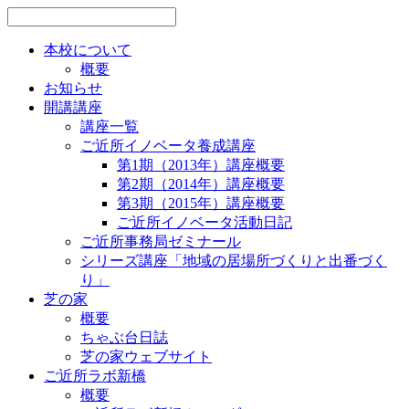
本校について
概要
お知らせ
開講講座
講座一覧
ご近所イノベータ養成講座
第1期（2013年）講座概要
第2期（2014年）講座概要
第3期（2015年）講座概要
ご近所イノベータ活動日記
ご近所事務局ゼミナール
シリーズ講座「地域の居場所づくりと出番づく
り」
芝の家
概要
ちゃぶ台日誌
芝の家ウェブサイト
ご近所ラボ新橋
概要