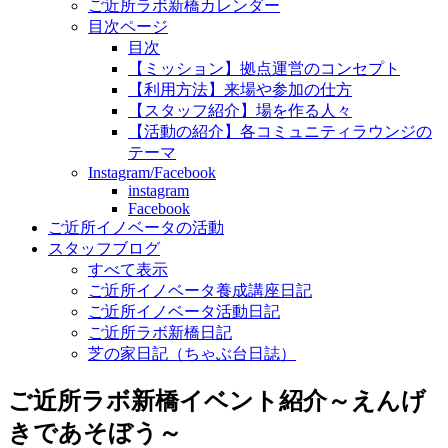
ご近所ラボ新橋カレンダー
目次ページ
目次
【ミッション】拠点運営のコンセプト
【利用方法】来場や参加の仕方
【スタッフ紹介】場を作る人々
【活動の紹介】各コミュニティラウンジの
テーマ
Instagram/Facebook
instagram
Facebook
ご近所イノベータの活動
スタッフブログ
すべて表示
ご近所イノベータ養成講座日記
ご近所イノベータ活動日記
ご近所ラボ新橋日記
芝の家日記（ちゃぶ台日誌）
ご近所ラボ新橋イベント紹介～えんげ
きであそぼう～