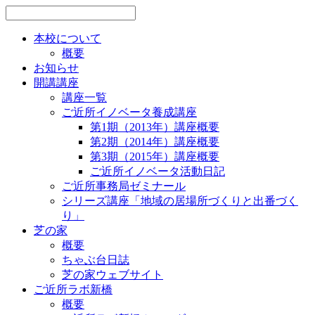
本校について
概要
お知らせ
開講講座
講座一覧
ご近所イノベータ養成講座
第1期（2013年）講座概要
第2期（2014年）講座概要
第3期（2015年）講座概要
ご近所イノベータ活動日記
ご近所事務局ゼミナール
シリーズ講座「地域の居場所づくりと出番づく
り」
芝の家
概要
ちゃぶ台日誌
芝の家ウェブサイト
ご近所ラボ新橋
概要