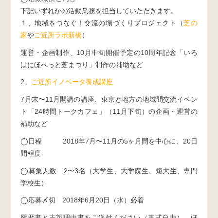
下記いずれかの活動業務を担当していただきます。
１、地域をつなぐ！交流の場づくりプロジェクト（
芝の
家
や
ご近所ラボ新橋
）
運営・企画制作、10月中旬開催予定の10周年記念「いろ
はにほへっと芝まつり」制作の補助など
2、
ご近所イノベータ養成講座
7月末〜11月開講の講座、東京と地方の地域間交流イベン
ト「24時間トークカフェ」（11月下旬）の企画・運営の
補助など
◯日程 2018年7月〜11月の5ヶ月間を中心に、20日
間程度
◯募集人数 2〜3名（大学生、大学院生、短大生、専門
学校生）
◯応募〆切 2018年6月20日（水）必着
履歴書と志望理由書をご送付ください（書式自由）。ほ