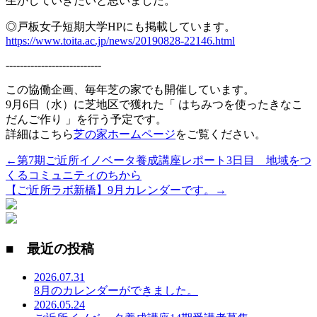
生かしていきたいと思いました。
◎戸板女子短期大学HPにも掲載しています。
https://www.toita.ac.jp/news/20190828-22146.html
---------------------------
この協働企画、毎年芝の家でも開催しています。
9月6日（水）に芝地区で獲れた「 はちみつを使ったきなこ
だんご作り 」を行う予定です。
詳細はこちら
芝の家ホームページ
をご覧ください。
←第7期ご近所イノベータ養成講座レポート3日目 地域をつ
くるコミュニティのちから
【ご近所ラボ新橋】9月カレンダーです。→
■ 最近の投稿
2026.07.31
8月のカレンダーができました。
2026.05.24