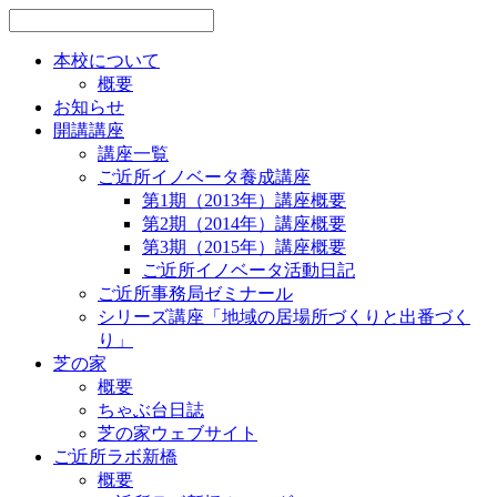
本校について
概要
お知らせ
開講講座
講座一覧
ご近所イノベータ養成講座
第1期（2013年）講座概要
第2期（2014年）講座概要
第3期（2015年）講座概要
ご近所イノベータ活動日記
ご近所事務局ゼミナール
シリーズ講座「地域の居場所づくりと出番づく
り」
芝の家
概要
ちゃぶ台日誌
芝の家ウェブサイト
ご近所ラボ新橋
概要