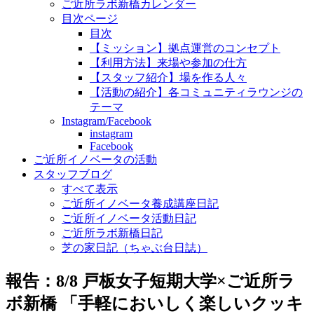
ご近所ラボ新橋カレンダー
目次ページ
目次
【ミッション】拠点運営のコンセプト
【利用方法】来場や参加の仕方
【スタッフ紹介】場を作る人々
【活動の紹介】各コミュニティラウンジの
テーマ
Instagram/Facebook
instagram
Facebook
ご近所イノベータの活動
スタッフブログ
すべて表示
ご近所イノベータ養成講座日記
ご近所イノベータ活動日記
ご近所ラボ新橋日記
芝の家日記（ちゃぶ台日誌）
報告：8/8 戸板女子短期大学×ご近所ラ
ボ新橋 「手軽においしく楽しいクッキ