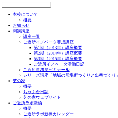
本校について
概要
お知らせ
開講講座
講座一覧
ご近所イノベータ養成講座
第1期（2013年）講座概要
第2期（2014年）講座概要
第3期（2015年）講座概要
ご近所イノベータ活動日記
ご近所事務局ゼミナール
シリーズ講座「地域の居場所づくりと出番づくり
芝の家
概要
ちゃぶ台日誌
芝の家ウェブサイト
ご近所ラボ新橋
概要
ご近所ラボ新橋カレンダー