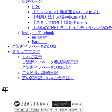
目次ページ
目次
【ミッション】拠点運営のコンセプト
【利用方法】来場や参加の仕方
【スタッフ紹介】場を作る人々
【活動の紹介】各コミュニティラウンジのテ
Instagram/Facebook
instagram
Facebook
ご近所イノベータの活動
スタッフブログ
すべて表示
ご近所イノベータ養成講座日記
ご近所イノベータ活動日記
ご近所ラボ新橋日記
芝の家日記（ちゃぶ台日誌）
年