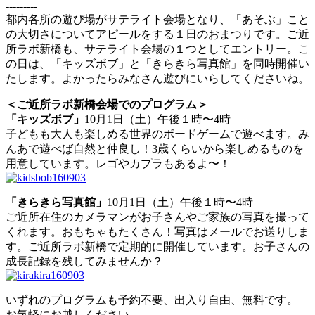
---------
都内各所の遊び場がサテライト会場となり、「あそぶ」こと
の大切さについてアピールをする１日のおまつりです。ご近
所ラボ新橋も、サテライト会場の１つとしてエントリー。こ
の日は、「キッズボブ」と「きらきら写真館」を同時開催い
たします。よかったらみなさん遊びにいらしてくださいね。
＜ご近所ラボ新橋会場でのプログラム＞
「キッズボブ」
10月1日（土）午後１時〜4時
子どもも大人も楽しめる世界のボードゲームで遊べます。み
んあで遊べば自然と仲良し！3歳くらいから楽しめるものを
用意しています。レゴやカプラもあるよ〜！
「きらきら写真館」
10月1日（土）午後１時〜4時
ご近所在住のカメラマンがお子さんやご家族の写真を撮って
くれます。おもちゃもたくさん！写真はメールでお送りしま
す。ご近所ラボ新橋で定期的に開催しています。お子さんの
成長記録を残してみませんか？
いずれのプログラムも予約不要、出入り自由、無料です。
お気軽にお越しください。