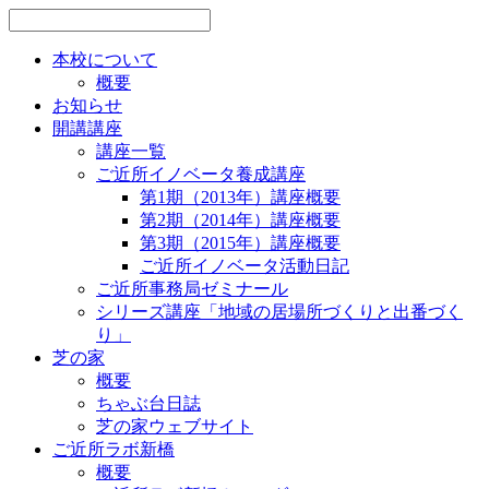
本校について
概要
お知らせ
開講講座
講座一覧
ご近所イノベータ養成講座
第1期（2013年）講座概要
第2期（2014年）講座概要
第3期（2015年）講座概要
ご近所イノベータ活動日記
ご近所事務局ゼミナール
シリーズ講座「地域の居場所づくりと出番づく
り」
芝の家
概要
ちゃぶ台日誌
芝の家ウェブサイト
ご近所ラボ新橋
概要