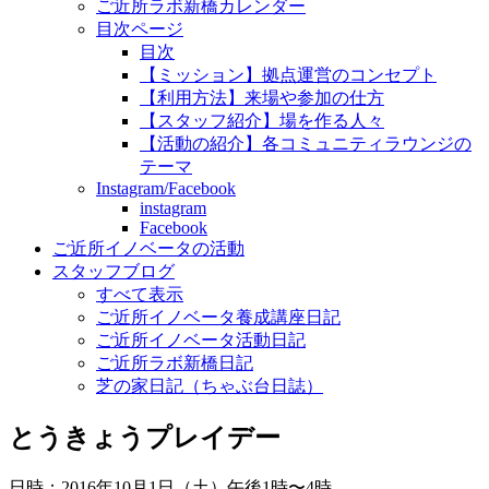
ご近所ラボ新橋カレンダー
目次ページ
目次
【ミッション】拠点運営のコンセプト
【利用方法】来場や参加の仕方
【スタッフ紹介】場を作る人々
【活動の紹介】各コミュニティラウンジの
テーマ
Instagram/Facebook
instagram
Facebook
ご近所イノベータの活動
スタッフブログ
すべて表示
ご近所イノベータ養成講座日記
ご近所イノベータ活動日記
ご近所ラボ新橋日記
芝の家日記（ちゃぶ台日誌）
とうきょうプレイデー
日時：2016年10月1日（土）午後1時〜4時