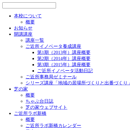
本校について
概要
お知らせ
開講講座
講座一覧
ご近所イノベータ養成講座
第1期（2013年）講座概要
第2期（2014年）講座概要
第3期（2015年）講座概要
ご近所イノベータ活動日記
ご近所事務局ゼミナール
シリーズ講座「地域の居場所づくりと出番づくり
芝の家
概要
ちゃぶ台日誌
芝の家ウェブサイト
ご近所ラボ新橋
概要
ご近所ラボ新橋カレンダー