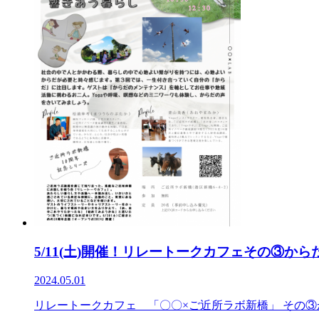
5/11(土)開催！リレートークカフェその③か
2024.05.01
リレートークカフェ 「〇〇×ご近所ラボ新橋」 その③か