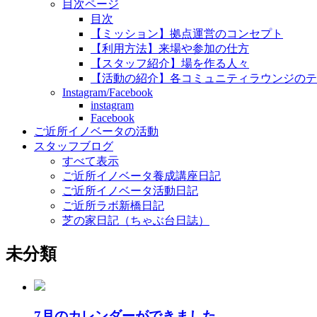
目次ページ
目次
【ミッション】拠点運営のコンセプト
【利用方法】来場や参加の仕方
【スタッフ紹介】場を作る人々
【活動の紹介】各コミュニティラウンジのテ
Instagram/Facebook
instagram
Facebook
ご近所イノベータの活動
スタッフブログ
すべて表示
ご近所イノベータ養成講座日記
ご近所イノベータ活動日記
ご近所ラボ新橋日記
芝の家日記（ちゃぶ台日誌）
未分類
7月のカレンダーができました。