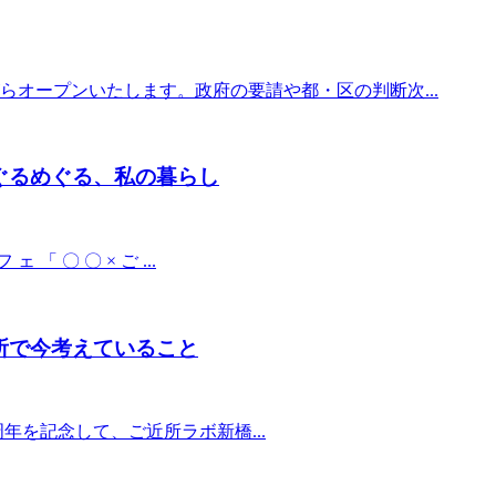
オープンいたします。政府の要請や都・区の判断次...
るぐるめぐる、私の暮らし
「 〇 〇 × ご ...
場所で今考えていること
年を記念して、ご近所ラボ新橋...