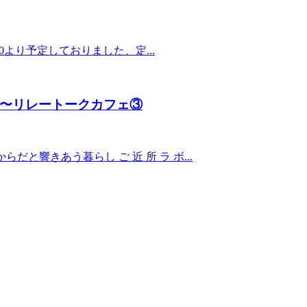
00より予定しておりました、定...
〜リレートークカフェ③
と響きあう暮らし ご 近 所 ラ ボ...