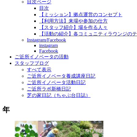
目次ページ
目次
【ミッション】拠点運営のコンセプト
【利用方法】来場や参加の仕方
【スタッフ紹介】場を作る人々
【活動の紹介】各コミュニティラウンジのテ
Instagram/Facebook
instagram
Facebook
ご近所イノベータの活動
スタッフブログ
すべて表示
ご近所イノベータ養成講座日記
ご近所イノベータ活動日記
ご近所ラボ新橋日記
芝の家日記（ちゃぶ台日誌）
年