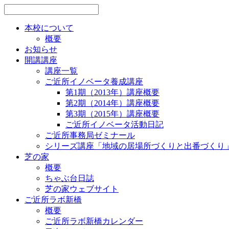
本校について
概要
お知らせ
開講講座
講座一覧
ご近所イノベータ養成講座
第1期（2013年）講座概要
第2期（2014年）講座概要
第3期（2015年）講座概要
ご近所イノベータ活動日記
ご近所事務局ゼミナール
シリーズ講座「地域の居場所づくりと出番づくり
芝の家
概要
ちゃぶ台日誌
芝の家ウェブサイト
ご近所ラボ新橋
概要
ご近所ラボ新橋カレンダー