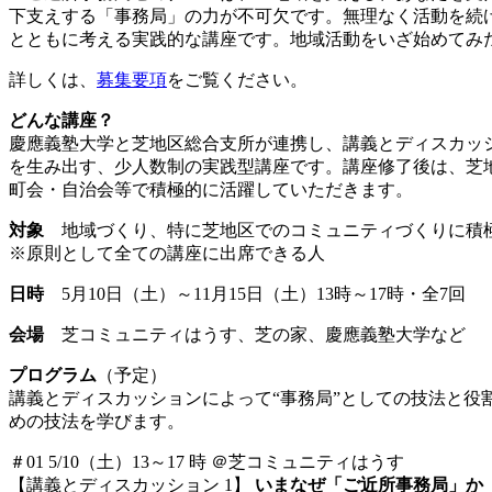
下支えする「事務局」の力が不可欠です。無理なく活動を続
とともに考える実践的な講座です。地域活動をいざ始めてみ
詳しくは、
募集要項
をご覧ください。
どんな講座？
慶應義塾大学と芝地区総合支所が連携し、講義とディスカッ
を生み出す、少人数制の実践型講座です。講座修了後は、芝
町会・自治会等で積極的に活躍していただきます。
対象
地域づくり、特に芝地区でのコミュニティづくりに積極
※原則として全ての講座に出席できる人
日時
5月10日（土）～11月15日（土）13時～17時・全7回
会場
芝コミュニティはうす、芝の家、慶應義塾大学など
プログラム
（予定）
講義とディスカッションによって“事務局”としての技法と
めの技法を学びます。
＃01 5/10（土）13～17 時 ＠芝コミュニティはうす
【講義とディスカッション 1】
いまなぜ「ご近所事務局」か