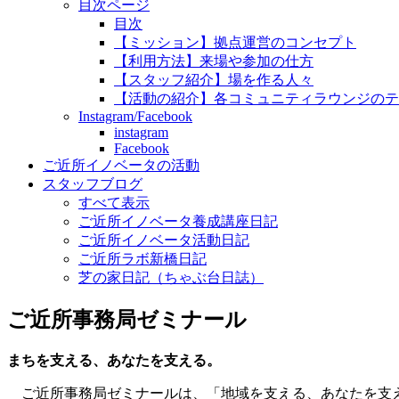
目次ページ
目次
【ミッション】拠点運営のコンセプト
【利用方法】来場や参加の仕方
【スタッフ紹介】場を作る人々
【活動の紹介】各コミュニティラウンジのテ
Instagram/Facebook
instagram
Facebook
ご近所イノベータの活動
スタッフブログ
すべて表示
ご近所イノベータ養成講座日記
ご近所イノベータ活動日記
ご近所ラボ新橋日記
芝の家日記（ちゃぶ台日誌）
ご近所事務局ゼミナール
まちを支える、あなたを支える。
ご近所事務局ゼミナールは、「地域を支える、あなたを支え