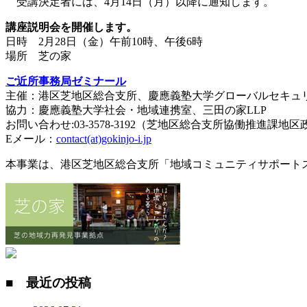
受講決定者には、4月14日（月）以降に通知します。
講座説明会を開催します。
日時 2月28日（金）午前10時、午後6時
場所 芝の家
ご近所事務局ゼミナール
主催：港区芝地区総合支所、慶應義塾大学グローバルセキュ
協力：慶應義塾大学社会・地域連携室、三田の家LLP
お問い合わせ:03-3578-3192（芝地区総合支所協働推進課地
Eメール：
contact(at)gokinjo-i.jp
本事業は、港区芝地区総合支所「地域コミュニティサポート
■ 最近の投稿