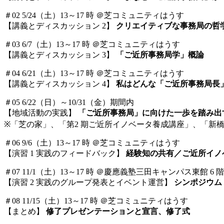
＃02 5/24（土）13～17 時 ＠芝コミュニティはうす
【講義とディスカッション 2】
クリエイティブな事務局の哲
＃03 6/7（土）13～17 時 ＠芝コミュニティはうす
【講義とディスカッション 3】
「ご近所事務局学」概論
＃04 6/21（土）13～17 時 ＠芝コミュニティはうす
【講義とディスカッション 4】
私はどんな「ご近所事務局長
＃05 6/22（日）～10/31（金）期間内
【地域活動の実践】
「ご近所事務局」に向けた一歩を踏み出
※「芝の家」、「第2 期ご近所イノベータ養成講座」、「新
＃06 9/6（土）13～17 時 ＠芝コミュニティはうす
【演習 1 実践のフィードバック】
経験知の共有／ご近所イノ
＃07 11/1（土）13～17 時 ＠慶應義塾三田キャンパス東館 6 階G
【演習 2 実践のグループ発表とイベント運営】
シンポジウム
＃08 11/15（土）13～17 時 ＠芝コミュニティはうす
【まとめ】
修了プレゼンテーションと宣言、修了式