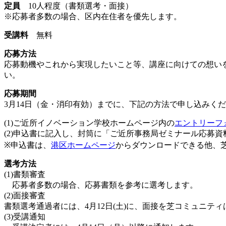
定員
10人程度（書類選考・面接）
※応募者多数の場合、区内在住者を優先します。
受講料
無料
応募方法
応募動機やこれから実現したいこと等、講座に向けての想いを
い。
応募期間
3月14日（金・消印有効）までに、下記の方法で申し込みく
(1)ご近所イノベーション学校ホームページ内の
エントリーフ
(2)申込書に記入し、封筒に「ご近所事務局ゼミナール応募資
※申込書は、
港区ホームページ
からダウンロードできる他、
選考方法
(1)書類審査
応募者多数の場合、応募書類を参考に選考します。
(2)面接審査
書類選考通過者には、4月12日(土)に、面接を芝コミュニテ
(3)受講通知