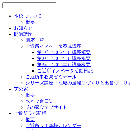
本校について
概要
お知らせ
開講講座
講座一覧
ご近所イノベータ養成講座
第1期（2013年）講座概要
第2期（2014年）講座概要
第3期（2015年）講座概要
ご近所イノベータ活動日記
ご近所事務局ゼミナール
シリーズ講座「地域の居場所づくりと出番づくり
芝の家
概要
ちゃぶ台日誌
芝の家ウェブサイト
ご近所ラボ新橋
概要
ご近所ラボ新橋カレンダー