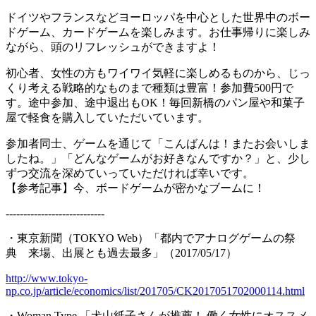
ドイツやフランスなどヨーロッパを中心とした世界中のボー
ドゲーム、カードゲームを楽しみます。お仕事帰りに楽しみ
ながら、頭のリフレッシュができますよ！
初心者、女性の方もワイワイ気軽に楽しめるものから、じっ
くり考える戦略的なものまで種類は豊富！参加費500円で
す。途中参加、途中退出もOK！毎回新橋のパン屋や和菓子
屋で軽食を購入していただいています。
参加者同士、ゲームを通じて「こんばんは！またお会いしま
したね。」「どんなゲームがお好きなんですか？」と、少し
ずつ交流を深めていっていただければ幸いです。
【参考記事】今、ボードゲームが密かなブームに！
----------------------------
・東京新聞（TOKYO Web）「都内でアナログゲームの祭
典 来場、出展とも過去最多」（2017/05/17）
http://www.tokyo-
np.co.jp/article/economics/list/201705/CK2017051702000114.html
・Woman Type 「犬山紙子さんが推薦！ 働く女性にオススメ