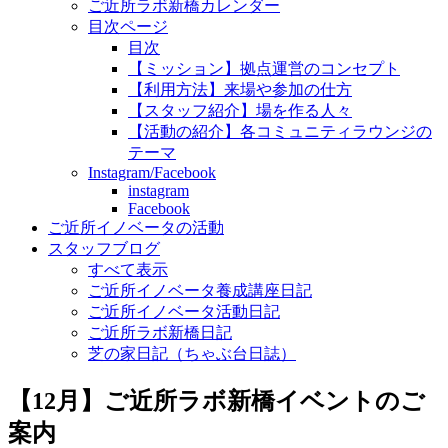
ご近所ラボ新橋カレンダー
目次ページ
目次
【ミッション】拠点運営のコンセプト
【利用方法】来場や参加の仕方
【スタッフ紹介】場を作る人々
【活動の紹介】各コミュニティラウンジの
テーマ
Instagram/Facebook
instagram
Facebook
ご近所イノベータの活動
スタッフブログ
すべて表示
ご近所イノベータ養成講座日記
ご近所イノベータ活動日記
ご近所ラボ新橋日記
芝の家日記（ちゃぶ台日誌）
【12月】ご近所ラボ新橋イベントのご
案内