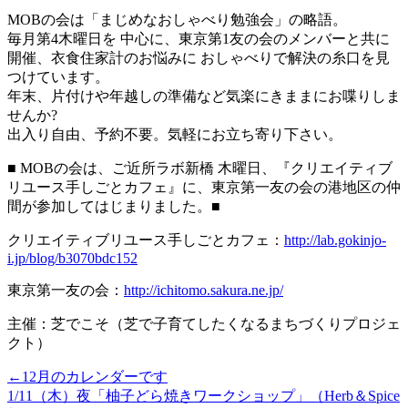
MOBの会は「まじめなおしゃべり勉強会」の略語。
毎月第4木曜日を 中心に、東京第1友の会のメンバーと共に
開催、衣食住家計のお悩みに おしゃべりで解決の糸口を見
つけています。
年末、片付けや年越しの準備など気楽にきままにお喋りしま
せんか?
出入り自由、予約不要。気軽にお立ち寄り下さい。
■ MOBの会は、ご近所ラボ新橋 木曜日、『クリエイティブ
リユース手しごとカフェ』に、東京第一友の会の港地区の仲
間が参加してはじまりました。■
クリエイティブリユース手しごとカフェ：
http://lab.gokinjo-
i.jp/blog/b3070bdc152
東京第一友の会：
http://ichitomo.sakura.ne.jp/
主催：芝でこそ（芝で子育てしたくなるまちづくりプロジェ
クト）
←12月のカレンダーです
1/11（木）夜「柚子どら焼きワークショップ」（Herb＆Spice