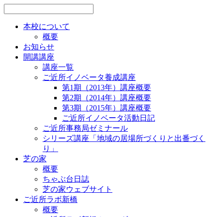
本校について
概要
お知らせ
開講講座
講座一覧
ご近所イノベータ養成講座
第1期（2013年）講座概要
第2期（2014年）講座概要
第3期（2015年）講座概要
ご近所イノベータ活動日記
ご近所事務局ゼミナール
シリーズ講座「地域の居場所づくりと出番づく
り」
芝の家
概要
ちゃぶ台日誌
芝の家ウェブサイト
ご近所ラボ新橋
概要