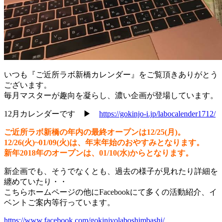
いつも『ご近所ラボ新橋カレンダー』をご覧頂きありがとう
ございます。
毎月マスターが趣向を凝らし、濃い企画が登場しています。
12月カレンダーです ▶︎
https://gokinjo-i.jp/labocalender1712/
ご近所ラボ新橋の年内の最終オープンは12/25(月)。
12/26(火)~01/09(火)は、年末年始のおやすみとなります。
新年2018年のオープンは、01/10(水)からとなります。
新企画でも、そうでなくとも、過去の様子が見れたり詳細を
纏めていたり・・
こちらホームページの他にFacebookにて多くの活動紹介、イ
ベントご案内等行っています。
https://www.facebook.com/gokinjyolaboshimbashi/