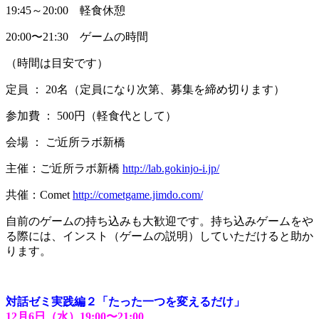
19:45～20:00 軽食休憩
20:00〜21:30 ゲームの時間
（時間は目安です）
定員 ： 20名（定員になり次第、募集を締め切ります）
参加費 ： 500円（軽食代として）
会場 ： ご近所ラボ新橋
主催：ご近所ラボ新橋
http://lab.gokinjo-i.jp/
共催：Comet
http://cometgame.jimdo.com/
自前のゲームの持ち込みも大歓迎です。持ち込みゲームをや
る際には、インスト（ゲームの説明）していただけると助か
ります。
対話ゼミ実践編２「たった一つを変えるだけ」
12
月
6
日（水）
19:00
〜
21:00