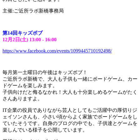
主催:ご近所ラボ新橋事務局
第
14
回キッズボブ
12
月
2
日
(
土
) 13:00 - 16:00
https://www.facebook.com/events/1099445710192498/
毎月第一土曜日の午後はキッズボブ！
ご近所ラボ新橋で、大人も子供も一緒にボードゲーム、カー
ドゲームを楽しみます。
子供向けだと侮るなかれ！大人も十分楽しめるゲームがたく
さんありますよ。
IT企業の役員でありながら芸人としてもご活躍中の厚切りジ
ェイソンさんも、小さい頃からよく家族でボードゲームをし
ていたそうです。自身のブログの中でも、子供達とゲームを
楽しんでいる様子を公開しています。