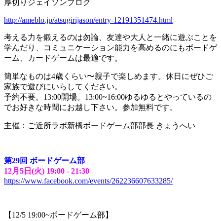
厚切りジェイソンブログ
http://ameblo.jp/atsugirijason/entry-12191351474.html
考える力を鍛えるのは勿論、友達や大人と一緒に遊ぶことを
学んだり、コミュニケーション能力を高めるのにもボードゲ
ーム、カードゲームは最適です。
簡単なものは4歳くらい〜親子で楽しめます。休日にぜひご
家族で遊びにいらしてください。
予約不要。13:00開場。13:00~16:00ゆるゆるとやっているの
でお好きな時間にお越し下さい。参加無料です。
主催：ご近所ラボ新橋ボードゲーム部部長 きょうへい
第
29
回
ボードゲーム部
12
月
5
日
(
火
) 19:00 - 21:30
https://www.facebook.com/events/262236607633285/
【12/5 19:00~ボードゲーム部】