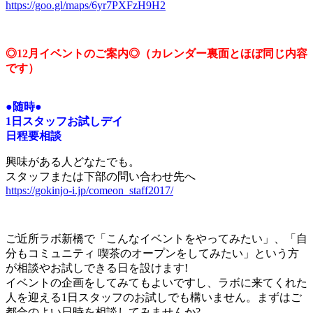
https://goo.gl/maps/6yr7PXFzH9H2
◎
12
月イベントのご案内
◎
（カレンダー裏面とほぼ同じ内容
です）
●
随時
●
1
日スタッフお試しデイ
日程要相談
興味がある人どなたでも。
スタッフまたは下部の問い合わせ先へ
https://gokinjo-i.jp/comeon_staff2017/
ご近所ラボ新橋で「こんなイベントをやってみたい」、「自
分もコミュニティ 喫茶のオープンをしてみたい」という方
が相談やお試しできる日を設けます!
イベントの企画をしてみてもよいですし、ラボに来てくれた
人を迎える1日スタッフのお試しでも構いません。まずはご
都合のよい日時を相談してみませんか?